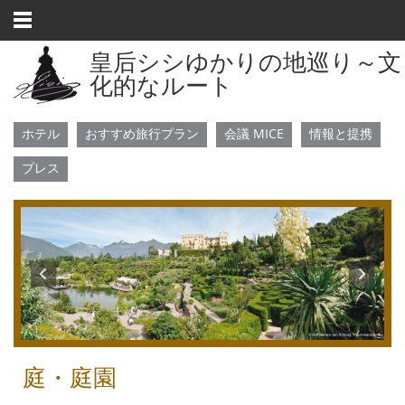
ナ
ビ
ゲ
ー
皇后シシゆかりの地巡り～文
シ
ョ
化的なルート
ン
を
省
略
ホテル
おすすめ旅行プラン
会議 MICE
情報と提携
プレス
庭・庭園