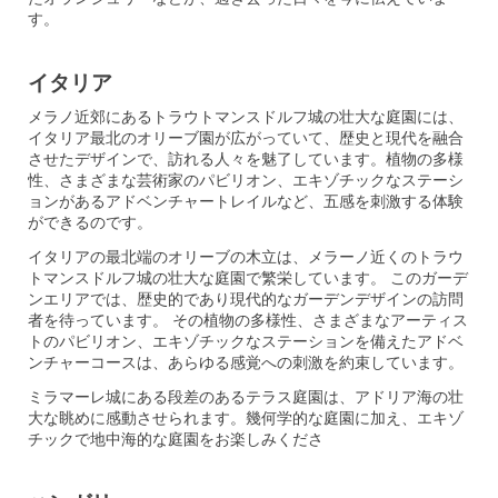
す。
イタリア
メラノ近郊にあるトラウトマンスドルフ城の壮大な庭園には、
イタリア最北のオリーブ園が広がっていて、歴史と現代を融合
させたデザインで、訪れる人々を魅了しています。植物の多様
性、さまざまな芸術家のパビリオン、エキゾチックなステーシ
ョンがあるアドベンチャートレイルなど、五感を刺激する体験
ができるのです。
イタリアの最北端のオリーブの木立は、メラーノ近くのトラウ
トマンスドルフ城の壮大な庭園で繁栄しています。 このガーデ
ンエリアでは、歴史的であり現代的なガーデンデザインの訪問
者を待っています。 その植物の多様性、さまざまなアーティス
トのパビリオン、エキゾチックなステーションを備えたアドベ
ンチャーコースは、あらゆる感​​覚への刺激を約束しています。
ミラマーレ城にある段差のあるテラス庭園は、アドリア海の壮
大な眺めに感動させられます。幾何学的な庭園に加え、エキゾ
チックで地中海的な庭園をお楽しみくださ