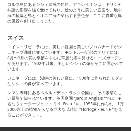
コルフ島にあるシシィ皇后の住居、アキレイオンは、ギリシャ
神話の影響を強く受けており、絵のように美しい庭園や、地中
海の植栽と島とイオニア海の変化する景色が、ここに貴重な庭
の風景を創り出しました。
スイス
スイス・リビエラには、美しい庭園と美しいプロムナードがジ
ュネーブ湖畔に並んでいます。モントルー近郊のテリテには、
6月〜9月の花の季節を中心に華麗な姿を見せるローズガーデン
があります。1902年以来、美しいシシィの像がそこに置かれて
います。
ジュネーブには、湖畔の美しい庭に、1998年に作られたモダン
なシシィの像が立っています。
レマン湖畔にあるペルル・デュ・ラック公園は、その素晴らし
い景勝で知られています。英国庭園 "Jardin Anglais "では、有
名なウォータージェット "Jet d'eau "や、1955年に作られ、1万
2000以上の植物からなる巨大な花時計 "Horloge Fleurie "を見
ることができます。