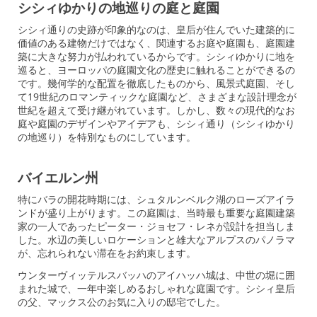
シシィゆかりの地巡りの庭と庭園
シシィ通りの史跡が印象的なのは、皇后が住んでいた建築的に
価値のある建物だけではなく、関連するお庭や庭園も、庭園建
築に大きな努力が払われているからです。シシィゆかりに地を
巡ると、ヨーロッパの庭園文化の歴史に触れることができるの
です。幾何学的な配置を徹底したものから、風景式庭園、そし
て19世紀のロマンティックな庭園など、さまざまな設計理念が
世紀を超えて受け継がれています。しかし、数々の現代的なお
庭や庭園のデザインやアイデアも、シシィ通り（シシィゆかり
の地巡り）を特別なものにしています。
バイエルン州
特にバラの開花時期には、シュタルンベルク湖のローズアイラ
ンドが盛り上がります。この庭園は、当時最も重要な庭園建築
家の一人であったピーター・ジョセフ・レネが設計を担当しま
した。水辺の美しいロケーションと雄大なアルプスのパノラマ
が、忘れられない滞在をお約束します。
ウンターヴィッテルスバッハのアイハッハ城は、中世の堀に囲
まれた城で、一年中楽しめるおしゃれな庭園です。シシィ皇后
の父、マックス公のお気に入りの邸宅でした。