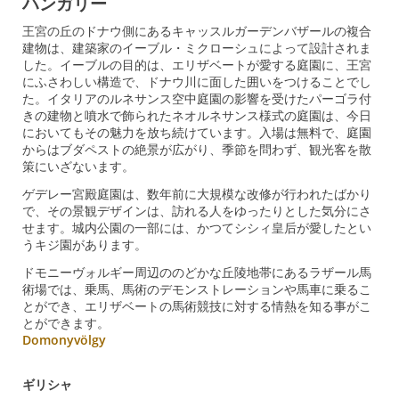
ハンガリー
王宮の丘のドナウ側にあるキャッスルガーデンバザールの複合
建物は、建築家のイーブル・ミクローシュによって設計されま
した。イーブルの目的は、エリザベートが愛する庭園に、王宮
にふさわしい構造で、ドナウ川に面した囲いをつけることでし
た。イタリアのルネサンス空中庭園の影響を受けたパーゴラ付
きの建物と噴水で飾られたネオルネサンス様式の庭園は、今日
においてもその魅力を放ち続けています。入場は無料で、庭園
からはブダペストの絶景が広がり、季節を問わず、観光客を散
策にいざないます。
ゲデレー宮殿庭園は、数年前に大規模な改修が行われたばかり
で、その景観デザインは、訪れる人をゆったりとした気分にさ
せます。城内公園の一部には、かつてシシィ皇后が愛したとい
うキジ園があります。
ドモニーヴォルギー周辺ののどかな丘陵地帯にあるラザール馬
術場では、乗馬、馬術のデモンストレーションや馬車に乗るこ
とができ、エリザベートの馬術競技に対する情熱を知る事がこ
とができます。
Domonyvölgy
ギリシャ