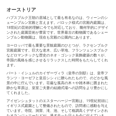
オーストリア
ハプスブルク王朝の居城として最も有名なのは、ウィーンのシ
ェーンブルン宮殿と言えます。バロック様式の宮殿内庭園は、
18世紀の芸術的理解に今でも対応しており、幾何学的にデザイ
ンされた庭園芸術が豊富です。世界最古の動物園であるシェー
ンブルン動物園は、現在も宮殿の公園内にあります。
ヨーロッパで最も重要な景観庭園のひとつが、ラクセンブルク
宮殿庭園です。巨大な老木、広い草地、フランツェンスブルク
などロマンチックな歴史のネオ・ゴシック装飾建築の数々が、
帝国の風格を感じさせるリラックスした時間をもたらしてくれ
ます。
バート・イシュルのカイザーヴィラ（皇帝の別邸）は、皇帝フ
ランツ・ヨーゼフと皇后シシィに贈られたもので、のどかな風
景の中に佇んでいます。荘厳な孤高の木々や雑木林に囲まれた
静かな草原は、皇室ご夫妻の結婚式場への訪問をより豊かにし
てくれました。
アイゼンシュタットのエスターハージー宮殿は、19世紀初頭に
イギリス式庭園として整備されたもので、訪問者に感動を与え
ています。寺院、洞窟、滝、池、そして格調高くデザインされ
たオランジュリーなどが、過ぎ去った日々を今に伝えていま