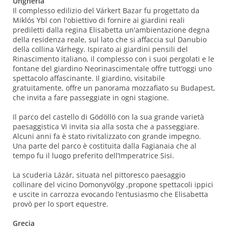
Ungheria
Il complesso edilizio del Várkert Bazar fu progettato da
Miklós Ybl con l'obiettivo di fornire ai giardini reali
prediletti dalla regina Elisabetta un'ambientazione degna
della residenza reale, sul lato che si affaccia sul Danubio
della collina Várhegy. Ispirato ai giardini pensili del
Rinascimento italiano, il complesso con i suoi pergolati e le
fontane del giardino Neorinascimentale offre tutt’oggi uno
spettacolo affascinante. Il giardino, visitabile
gratuitamente, offre un panorama mozzafiato su Budapest,
che invita a fare passeggiate in ogni stagione.
Il parco del castello di Gödöllö con la sua grande varietà
paesaggistica Vi invita sia alla sosta che a passeggiare.
Alcuni anni fa è stato rivitalizzato con grande impegno.
Una parte del parco è costituita dalla Fagianaia che al
tempo fu il luogo preferito dell’Imperatrice Sisi.
La scuderia Lázár, situata nel pittoresco paesaggio
collinare del vicino Domonyvölgy ,propone spettacoli ippici
e uscite in carrozza evocando l’entusiasmo che Elisabetta
provò per lo sport equestre.
Grecia