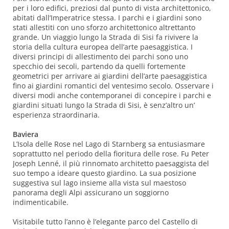
per i loro edifici, preziosi dal punto di vista architettonico,
abitati dall’Imperatrice stessa. I parchi e i giardini sono
stati allestiti con uno sforzo architettonico altrettanto
grande. Un viaggio lungo la Strada di Sisi fa rivivere la
storia della cultura europea dell’arte paesaggistica. I
diversi principi di allestimento dei parchi sono uno
specchio dei secoli, partendo da quelli fortemente
geometrici per arrivare ai giardini dell’arte paesaggistica
fino ai giardini romantici del ventesimo secolo. Osservare i
diversi modi anche contemporanei di concepire i parchi e
giardini situati lungo la Strada di Sisi, è senz’altro un’
esperienza straordinaria.
Baviera
L’Isola delle Rose nel Lago di Starnberg sa entusiasmare
soprattutto nel periodo della fioritura delle rose. Fu Peter
Joseph Lenné, il più rinnomato architetto paesaggista del
suo tempo a ideare questo giardino. La sua posizione
suggestiva sul lago insieme alla vista sul maestoso
panorama degli Alpi assicurano un soggiorno
indimenticabile.
Visitabile tutto l’anno è l’elegante parco del Castello di