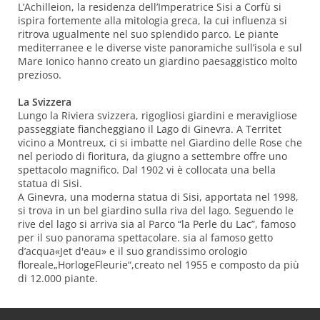
L’Achilleion, la residenza dell’Imperatrice Sisi a Corfù si
ispira fortemente alla mitologia greca, la cui influenza si
ritrova ugualmente nel suo splendido parco. Le piante
mediterranee e le diverse viste panoramiche sull’isola e sul
Mare Ionico hanno creato un giardino paesaggistico molto
prezioso.
La Svizzera
Lungo la Riviera svizzera, rigogliosi giardini e meravigliose
passeggiate fiancheggiano il Lago di Ginevra. A Territet
vicino a Montreux, ci si imbatte nel Giardino delle Rose che
nel periodo di fioritura, da giugno a settembre offre uno
spettacolo magnifico. Dal 1902 vi è collocata una bella
statua di Sisi.
A Ginevra, una moderna statua di Sisi, apportata nel 1998,
si trova in un bel giardino sulla riva del lago. Seguendo le
rive del lago si arriva sia al Parco “la Perle du Lac”, famoso
per il suo panorama spettacolare. sia al famoso getto
d’acqua«Jet d'eau» e il suo grandissimo orologio
floreale„HorlogeFleurie“,creato nel 1955 e composto da più
di 12.000 piante.