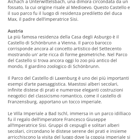
Aichach a Unterwittelsbach, una dimora circondata da un
fossato, la cui origine risale al Medioevo. Questo Castello e
il suo parco fu il luogo di residenza prediletto del duca
Max, il padre dell’imperatrice Sisi.
Austria
La più famosa residenza della Casa degli Asburgo è il
Castello di Schönbrunn a Vienna. Il parco barocco
corrisponde ancora al concetto artistico del Settecento
mostrando un’ arte ricca di forme geometriche. Nel Parco
del Castello si trova ancora oggi lo zoo più antico del
mondo, Il giardino zoologico di Schönbrunn.
Il Parco del Castello di Laxenburg è uno dei più importanti
esempi d’arte paesaggistica. Maestosi alberi secolari,
infinite distese di prati e numerose eleganti costruzioni
neogotici del classicismo romantico, come il castello di
Franzensburg, apportano un tocco imperiale.
Le Villa Imperiale a Bad Ischl, immersa in un parco idilliaco
fu il regalo dell’imperatore Francesco Giuseppe
all’Imperatrice Sisi. Gruppi di cespugli e solitari alberi
secolari, circondano le distese serene dei prati e insieme
arricchiscono la visita del luogo dove la coppia imperiale si