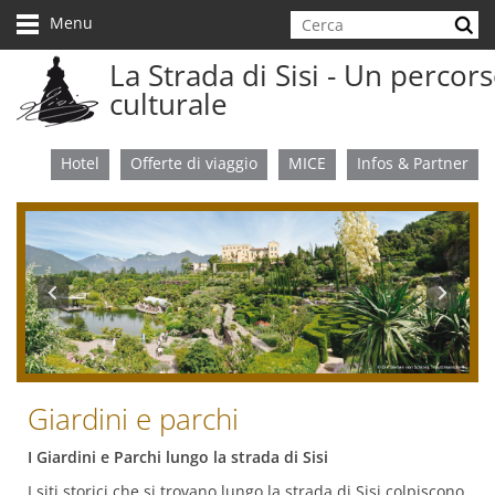
Salta
la
Menu
navigazione
La Strada di Sisi - Un percor
culturale
Hotel
Offerte di viaggio
MICE
Infos & Partner
Giardini e parchi
I Giardini e Parchi lungo la strada di Sisi
I siti storici che si trovano lungo la strada di Sisi colpiscono